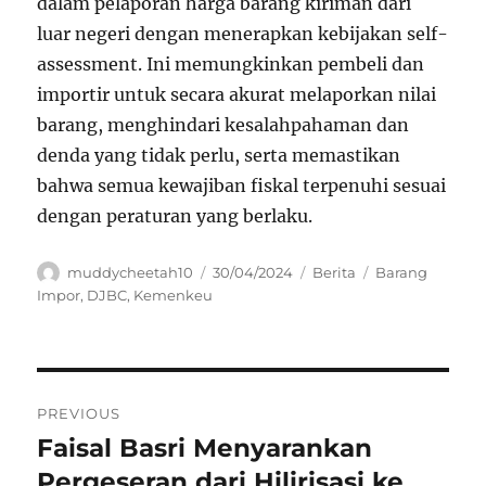
dalam pelaporan harga barang kiriman dari
luar negeri dengan menerapkan kebijakan self-
assessment. Ini memungkinkan pembeli dan
importir untuk secara akurat melaporkan nilai
barang, menghindari kesalahpahaman dan
denda yang tidak perlu, serta memastikan
bahwa semua kewajiban fiskal terpenuhi sesuai
dengan peraturan yang berlaku.
Author
Posted
Categories
Tags
muddycheetah10
30/04/2024
Berita
Barang
on
Impor
,
DJBC
,
Kemenkeu
Navigasi
PREVIOUS
pos
Faisal Basri Menyarankan
Previous
post:
Pergeseran dari Hilirisasi ke