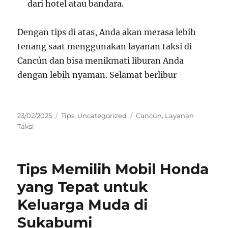
dari hotel atau bandara.
Dengan tips di atas, Anda akan merasa lebih
tenang saat menggunakan layanan taksi di
Cancún dan bisa menikmati liburan Anda
dengan lebih nyaman. Selamat berlibur
Posted
Categories
Tags
23/02/2025
Tips
,
Uncategorized
Cancún
,
Layanan
on
Taksi
Tips Memilih Mobil Honda
yang Tepat untuk
Keluarga Muda di
Sukabumi