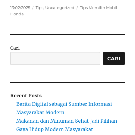
Posted
Categories
Tags
13/02/2025
Tips
,
Uncategorized
Tips Memilih Mobil
on
Honda
Cari
CARI
Recent Posts
Berita Digital sebagai Sumber Informasi
Masyarakat Modern
Makanan dan Minuman Sehat Jadi Pilihan
Gaya Hidup Modern Masyarakat