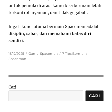
untuk pemula di atas, kamu bisa bermain lebih
terkontrol, nyaman, dan tidak gegabah.
Ingat, kunci utama bermain Spaceman adalah
disiplin, sabar, dan memahami batas diri
sendiri
.
Posted
Categories
Tags
13/12/2025
Game
,
Spaceman
7 Tips Bermain
on
Spaceman
Cari
CARI