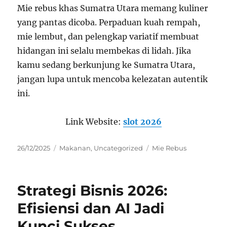
Mie rebus khas Sumatra Utara memang kuliner
yang pantas dicoba. Perpaduan kuah rempah,
mie lembut, dan pelengkap variatif membuat
hidangan ini selalu membekas di lidah. Jika
kamu sedang berkunjung ke Sumatra Utara,
jangan lupa untuk mencoba kelezatan autentik
ini.
Link Website:
slot 2026
Posted
Categories
Tags
26/12/2025
Makanan
,
Uncategorized
Mie Rebus
on
Strategi Bisnis 2026:
Efisiensi dan AI Jadi
Kunci Sukses