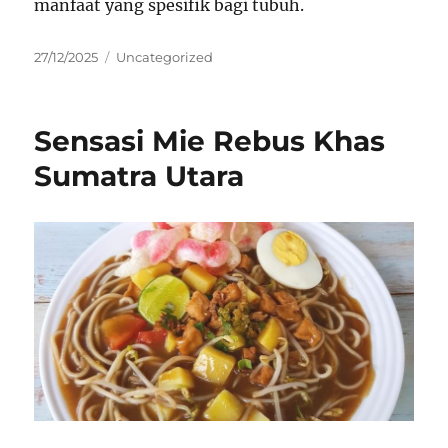
manfaat yang spesifik bagi tubuh.
Posted
Categories
27/12/2025
Uncategorized
on
Sensasi Mie Rebus Khas
Sumatra Utara