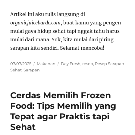
Artikel ini aku tulis langsung di
organicjuicebardc.com
, buat kamu yang pengen
mulai gaya hidup sehat tapi nggak tahu harus
mulai dari mana. Yuk, kita mulai dari piring
sarapan kita sendiri. Selamat mencoba!
Posted
Categories
Tags
07/07/2025
Makanan
Day Fresh
,
resep
,
Resep Sarapan
on
Sehat
,
Sarapan
Cerdas Memilih Frozen
Food: Tips Memilih yang
Tepat agar Praktis tapi
Sehat