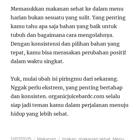
Memasukkan makanan sehat ke dalam menu
harian bukan sesuatu yang sulit. Yang penting
kamu tahu apa saja bahan yang baik untuk
tubuh dan bagaimana cara mengolahnya.
Dengan konsistensi dan pilihan bahan yang
tepat, kamu bisa merasakan perubahan positif
dalam waktu singkat.
Yuk, mulai ubah isi piringmu dari sekarang.
Nggak perlu ekstrem, yang penting bertahap
dan konsisten. organicjuicebardc.com selalu
siap jadi teman kamu dalam perjalanan menuju
hidup yang lebih sehat.
Posted
Categories
Tags
12/07/2025
Makanan
makan
,
makanan sehat
,
Menu
,