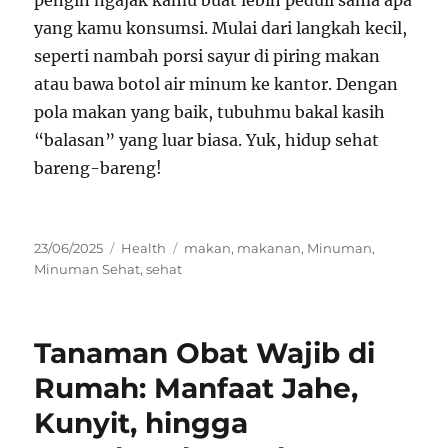
pengin ngajak kamu buat lebih peduli sama apa
yang kamu konsumsi. Mulai dari langkah kecil,
seperti nambah porsi sayur di piring makan
atau bawa botol air minum ke kantor. Dengan
pola makan yang baik, tubuhmu bakal kasih
“balasan” yang luar biasa. Yuk, hidup sehat
bareng-bareng!
Posted
Categories
Tags
23/06/2025
Health
makan
,
makanan
,
Minuman
,
on
Minuman Sehat
,
sehat
Tanaman Obat Wajib di
Rumah: Manfaat Jahe,
Kunyit, hingga