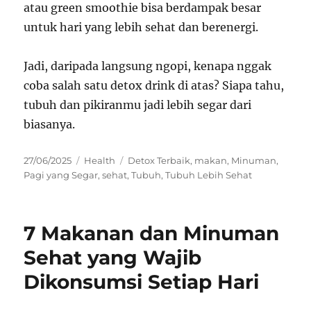
atau green smoothie bisa berdampak besar
untuk hari yang lebih sehat dan berenergi.
Jadi, daripada langsung ngopi, kenapa nggak
coba salah satu detox drink di atas? Siapa tahu,
tubuh dan pikiranmu jadi lebih segar dari
biasanya.
Posted
Categories
Tags
27/06/2025
Health
Detox Terbaik
,
makan
,
Minuman
,
on
Pagi yang Segar
,
sehat
,
Tubuh
,
Tubuh Lebih Sehat
7 Makanan dan Minuman
Sehat yang Wajib
Dikonsumsi Setiap Hari