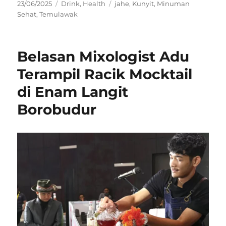
Posted
Categories
Tags
23/06/2025
Drink
,
Health
jahe
,
Kunyit
,
Minuman
on
Sehat
,
Temulawak
Belasan Mixologist Adu
Terampil Racik Mocktail
di Enam Langit
Borobudur