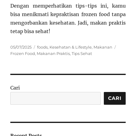
Dengan memperhatikan tips-tips ini, kamu
bisa menikmati kepraktisan frozen food tanpa
mengorbankan kesehatan. Jadi, makan praktis
tetap bisa sehat!
Posted
Categories
Tags
05/07/2025
foods
,
Kesehatan & Lifestyle
,
Makanan
on
Frozen Food
,
Makanan Praktis
,
Tips Sehat
Cari
CARI
Recent Posts