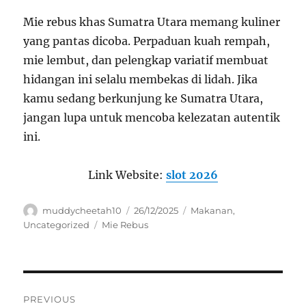
Mie rebus khas Sumatra Utara memang kuliner
yang pantas dicoba. Perpaduan kuah rempah,
mie lembut, dan pelengkap variatif membuat
hidangan ini selalu membekas di lidah. Jika
kamu sedang berkunjung ke Sumatra Utara,
jangan lupa untuk mencoba kelezatan autentik
ini.
Link Website:
slot 2026
Author
Posted
Categories
muddycheetah10
26/12/2025
Makanan
,
on
Tags
Uncategorized
Mie Rebus
Navigasi
PREVIOUS