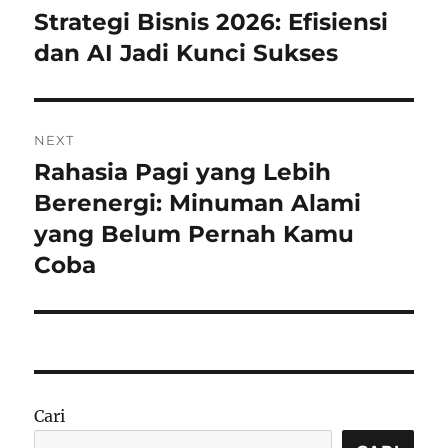
pos
Strategi Bisnis 2026: Efisiensi
Previous
post:
dan AI Jadi Kunci Sukses
NEXT
Rahasia Pagi yang Lebih
Next
post:
Berenergi: Minuman Alami
yang Belum Pernah Kamu
Coba
Cari