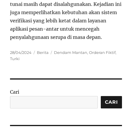
tunai masih dapat disalahgunakan. Kejadian ini
juga memperlihatkan kebutuhan akan sistem
verifikasi yang lebih ketat dalam layanan
aplikasi pesan-antar untuk mencegah
penyalahgunaan serupa di masa depan.
Posted
Categories
Tags
28/04/2024
Berita
Dendam Mantan
,
Orderan Fiktif
,
on
Turki
Cari
CARI