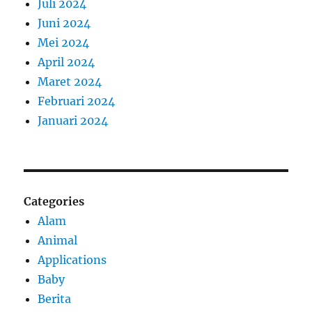
Juli 2024
Juni 2024
Mei 2024
April 2024
Maret 2024
Februari 2024
Januari 2024
Categories
Alam
Animal
Applications
Baby
Berita