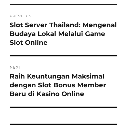
Navigasi
PREVIOUS
pos
Slot Server Thailand: Mengenal
Previous
post:
Budaya Lokal Melalui Game
Slot Online
NEXT
Raih Keuntungan Maksimal
Next
post:
dengan Slot Bonus Member
Baru di Kasino Online