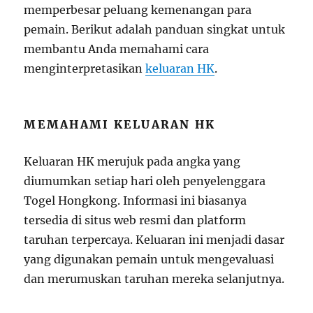
memperbesar peluang kemenangan para
pemain. Berikut adalah panduan singkat untuk
membantu Anda memahami cara
menginterpretasikan
keluaran HK
.
MEMAHAMI KELUARAN HK
Keluaran HK merujuk pada angka yang
diumumkan setiap hari oleh penyelenggara
Togel Hongkong. Informasi ini biasanya
tersedia di situs web resmi dan platform
taruhan terpercaya. Keluaran ini menjadi dasar
yang digunakan pemain untuk mengevaluasi
dan merumuskan taruhan mereka selanjutnya.