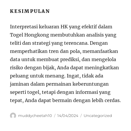
KESIMPULAN
Interpretasi keluaran HK yang efektif dalam
Togel Hongkong membutuhkan analisis yang
teliti dan strategi yang terencana. Dengan
memperhatikan tren dan pola, memanfaatkan
data untuk membuat prediksi, dan mengelola
risiko dengan bijak, Anda dapat meningkatkan
peluang untuk menang. Ingat, tidak ada
jaminan dalam permainan keberuntungan
seperti togel, tetapi dengan informasi yang
tepat, Anda dapat bermain dengan lebih cerdas.
Author
Posted
Categories
muddycheetah10
14/04/2024
Uncategorized
on