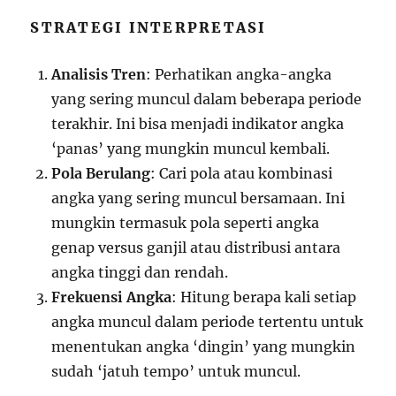
STRATEGI INTERPRETASI
Analisis Tren
: Perhatikan angka-angka
yang sering muncul dalam beberapa periode
terakhir. Ini bisa menjadi indikator angka
‘panas’ yang mungkin muncul kembali.
Pola Berulang
: Cari pola atau kombinasi
angka yang sering muncul bersamaan. Ini
mungkin termasuk pola seperti angka
genap versus ganjil atau distribusi antara
angka tinggi dan rendah.
Frekuensi Angka
: Hitung berapa kali setiap
angka muncul dalam periode tertentu untuk
menentukan angka ‘dingin’ yang mungkin
sudah ‘jatuh tempo’ untuk muncul.