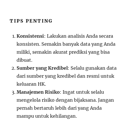
TIPS PENTING
Konsistensi
: Lakukan analisis Anda secara
konsisten. Semakin banyak data yang Anda
miliki, semakin akurat prediksi yang bisa
dibuat.
Sumber yang Kredibel
: Selalu gunakan data
dari sumber yang kredibel dan resmi untuk
keluaran HK.
Manajemen Risiko
: Ingat untuk selalu
mengelola risiko dengan bijaksana. Jangan
pernah bertaruh lebih dari yang Anda
mampu untuk kehilangan.