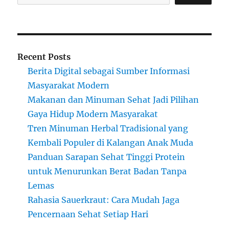
Recent Posts
Berita Digital sebagai Sumber Informasi
Masyarakat Modern
Makanan dan Minuman Sehat Jadi Pilihan
Gaya Hidup Modern Masyarakat
Tren Minuman Herbal Tradisional yang
Kembali Populer di Kalangan Anak Muda
Panduan Sarapan Sehat Tinggi Protein
untuk Menurunkan Berat Badan Tanpa
Lemas
Rahasia Sauerkraut: Cara Mudah Jaga
Pencernaan Sehat Setiap Hari