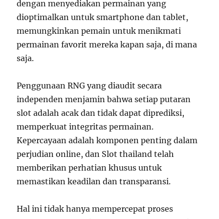
dengan menyediakan permainan yang
dioptimalkan untuk smartphone dan tablet,
memungkinkan pemain untuk menikmati
permainan favorit mereka kapan saja, di mana
saja.
Penggunaan RNG yang diaudit secara
independen menjamin bahwa setiap putaran
slot adalah acak dan tidak dapat diprediksi,
memperkuat integritas permainan.
Kepercayaan adalah komponen penting dalam
perjudian online, dan Slot thailand telah
memberikan perhatian khusus untuk
memastikan keadilan dan transparansi.
Hal ini tidak hanya mempercepat proses