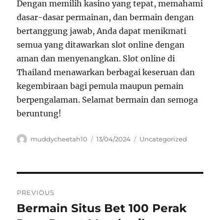
Dengan memilih kasino yang tepat, memahami
dasar-dasar permainan, dan bermain dengan
bertanggung jawab, Anda dapat menikmati
semua yang ditawarkan slot online dengan
aman dan menyenangkan. Slot online di
Thailand menawarkan berbagai keseruan dan
kegembiraan bagi pemula maupun pemain
berpengalaman. Selamat bermain dan semoga
beruntung!
Author
Posted
Categories
muddycheetah10
13/04/2024
Uncategorized
on
Navigasi
PREVIOUS
pos
Bermain Situs Bet 100 Perak
Previous