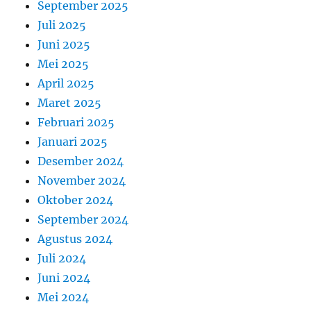
September 2025
Juli 2025
Juni 2025
Mei 2025
April 2025
Maret 2025
Februari 2025
Januari 2025
Desember 2024
November 2024
Oktober 2024
September 2024
Agustus 2024
Juli 2024
Juni 2024
Mei 2024