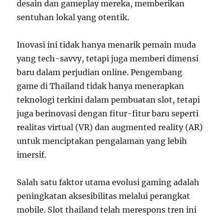
desain dan gameplay mereka, memberikan
sentuhan lokal yang otentik.
Inovasi ini tidak hanya menarik pemain muda
yang tech-savvy, tetapi juga memberi dimensi
baru dalam perjudian online. Pengembang
game di Thailand tidak hanya menerapkan
teknologi terkini dalam pembuatan slot, tetapi
juga berinovasi dengan fitur-fitur baru seperti
realitas virtual (VR) dan augmented reality (AR)
untuk menciptakan pengalaman yang lebih
imersif.
Salah satu faktor utama evolusi gaming adalah
peningkatan aksesibilitas melalui perangkat
mobile. Slot thailand telah merespons tren ini