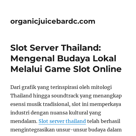
organicjuicebardc.com
Slot Server Thailand:
Mengenal Budaya Lokal
Melalui Game Slot Online
Dari grafik yang terinspirasi oleh mitologi
Thailand hingga soundtrack yang menangkap
esensi musik tradisional, slot ini memperkaya
industri dengan nuansa kultural yang
mendalam.
Slot server thailand
telah berhasil
mengintegrasikan unsur-unsur budaya dalam