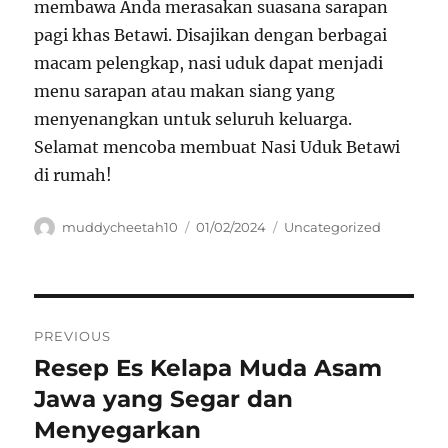
membawa Anda merasakan suasana sarapan
pagi khas Betawi. Disajikan dengan berbagai
macam pelengkap, nasi uduk dapat menjadi
menu sarapan atau makan siang yang
menyenangkan untuk seluruh keluarga.
Selamat mencoba membuat Nasi Uduk Betawi
di rumah!
Author
Posted
Categories
muddycheetah10
01/02/2024
Uncategorized
on
Navigasi
PREVIOUS
pos
Resep Es Kelapa Muda Asam
Previous
post:
Jawa yang Segar dan
Menyegarkan