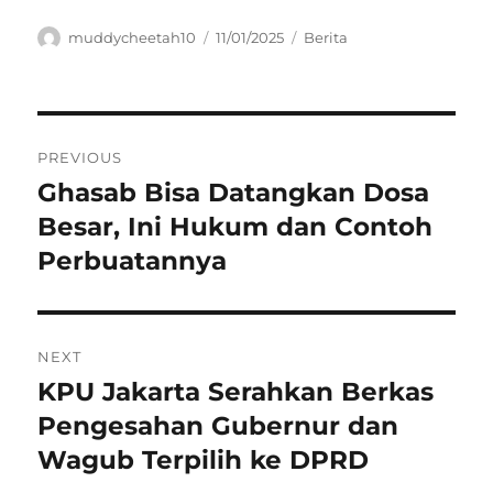
Author
Posted
Categories
muddycheetah10
11/01/2025
Berita
on
Navigasi
PREVIOUS
pos
Ghasab Bisa Datangkan Dosa
Previous
post:
Besar, Ini Hukum dan Contoh
Perbuatannya
NEXT
KPU Jakarta Serahkan Berkas
Next
post:
Pengesahan Gubernur dan
Wagub Terpilih ke DPRD