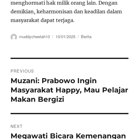
menghormati hak milik orang lain. Dengan
demikian, keharmonisan dan keadilan dalam
masyarakat dapat terjaga.
Author
Posted
Categories
muddycheetah10
10/01/2025
Berita
on
Navigasi
PREVIOUS
pos
Muzani: Prabowo Ingin
Previous
post:
Masyarakat Happy, Mau Pelajar
Makan Bergizi
NEXT
Megawati Bicara Kemenangan
Next