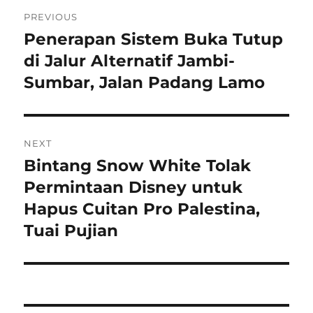
Navigasi
PREVIOUS
pos
Penerapan Sistem Buka Tutup
Previous
post:
di Jalur Alternatif Jambi-
Sumbar, Jalan Padang Lamo
NEXT
Bintang Snow White Tolak
Next
post:
Permintaan Disney untuk
Hapus Cuitan Pro Palestina,
Tuai Pujian