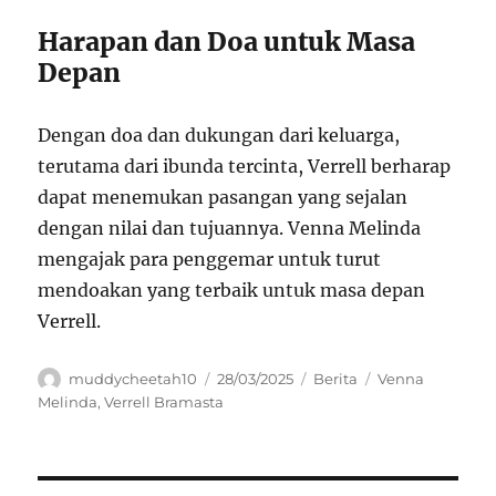
Harapan dan Doa untuk Masa
Depan
Dengan doa dan dukungan dari keluarga,
terutama dari ibunda tercinta, Verrell berharap
dapat menemukan pasangan yang sejalan
dengan nilai dan tujuannya. Venna Melinda
mengajak para penggemar untuk turut
mendoakan yang terbaik untuk masa depan
Verrell.
Author
Posted
Categories
Tags
muddycheetah10
28/03/2025
Berita
Venna
on
Melinda
,
Verrell Bramasta