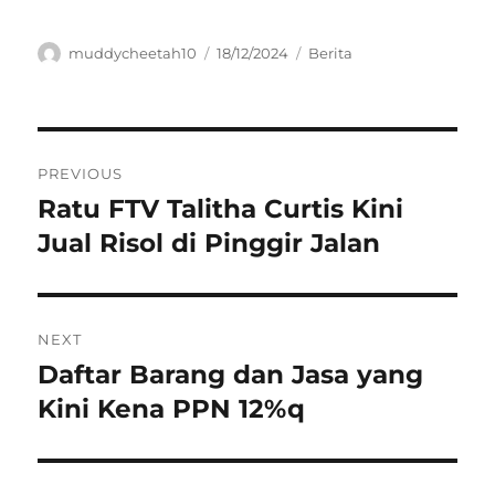
Author
Posted
Categories
muddycheetah10
18/12/2024
Berita
on
Navigasi
PREVIOUS
pos
Ratu FTV Talitha Curtis Kini
Previous
post:
Jual Risol di Pinggir Jalan
NEXT
Daftar Barang dan Jasa yang
Next
post:
Kini Kena PPN 12%q