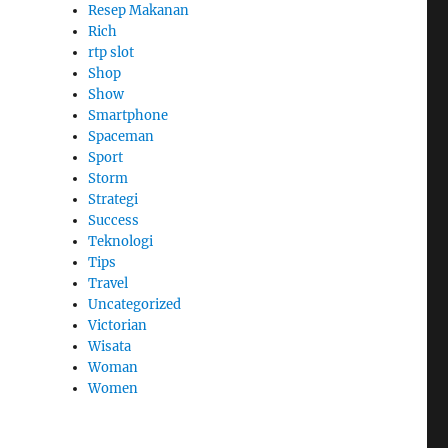
Resep Makanan
Rich
rtp slot
Shop
Show
Smartphone
Spaceman
Sport
Storm
Strategi
Success
Teknologi
Tips
Travel
Uncategorized
Victorian
Wisata
Woman
Women