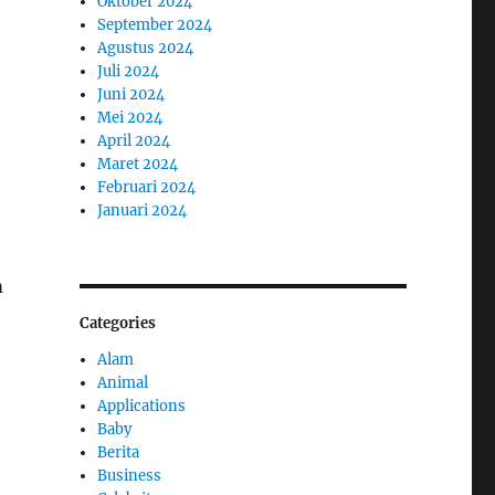
Oktober 2024
September 2024
Agustus 2024
Juli 2024
Juni 2024
Mei 2024
April 2024
,
Maret 2024
Februari 2024
Januari 2024
m
Categories
Alam
Animal
Applications
Baby
Berita
Business