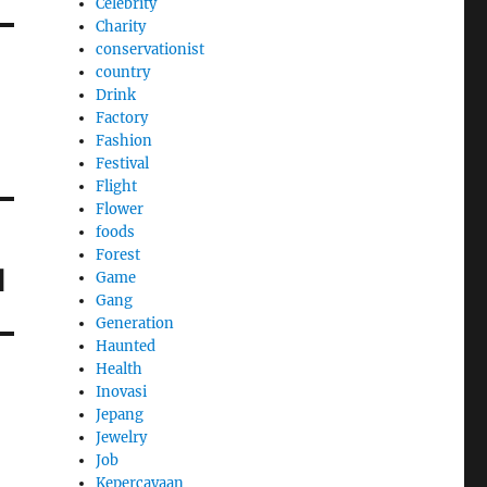
Celebrity
Charity
conservationist
country
Drink
Factory
Fashion
Festival
Flight
Flower
foods
Forest
d
Game
Gang
Generation
Haunted
Health
Inovasi
Jepang
Jewelry
Job
Kepercayaan