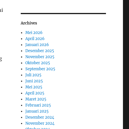
hi
Archives
Mei 2026
April 2026
Januari 2026
Desember 2025
November 2025
g
Oktober 2025
September 2025
Juli 2025
Juni 2025
Mei 2025
April 2025
Maret 2025
Februari 2025
Januari 2025
Desember 2024
November 2024