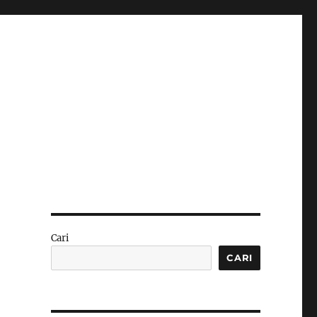
Cari
CARI