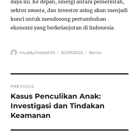
daya ini. Ke depan, sinergi antara pemerintah,
sektor swasta, dan investor asing akan menjadi
kunci untuk mendorong pertumbuhan
ekonomi yang berkelanjutan di Indonesia.
Author
Posted
Categories
muddycheetah10
20/09/2024
Berita
on
Navigasi
PREVIOUS
pos
Kasus Penculikan Anak:
Previous
post:
Investigasi dan Tindakan
Keamanan