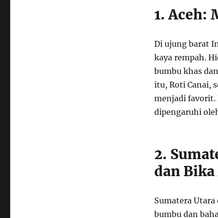
1. Aceh: 
Di ujung barat 
kaya rempah. Hi
bumbu khas dan 
itu, Roti Canai,
menjadi favori
dipengaruhi ole
2. Sumat
dan Bik
Sumatera Utara 
bumbu dan bahan