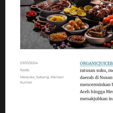
Posted
03/10/2024
ORGANICJUICE
on
Categories
foods
ratusan suku, m
Tags
Merauke
,
Sabang
,
Warisan
daerah di Nusan
Kuliner
mencerminkan bu
Aceh hingga Mera
menakjubkan ini