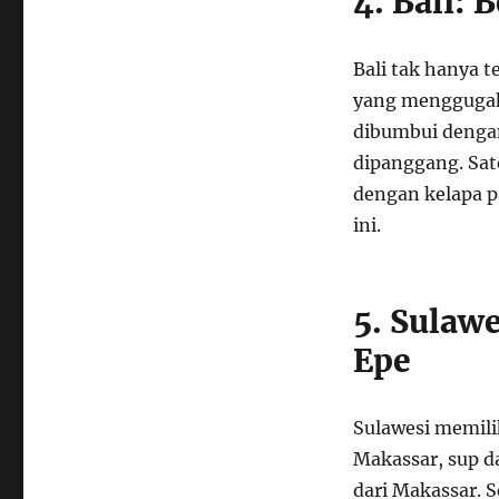
4. Bali: 
Bali tak hanya t
yang menggugah 
dibumbui denga
dipanggang. Sate
dengan kelapa p
ini.
5. Sulaw
Epe
Sulawesi memili
Makassar, sup d
dari Makassar. S