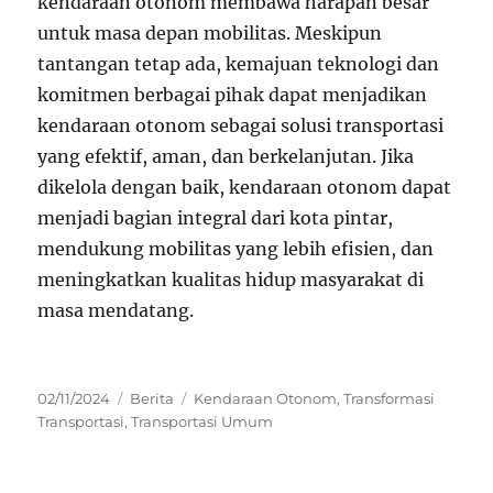
kendaraan otonom membawa harapan besar
untuk masa depan mobilitas. Meskipun
tantangan tetap ada, kemajuan teknologi dan
komitmen berbagai pihak dapat menjadikan
kendaraan otonom sebagai solusi transportasi
yang efektif, aman, dan berkelanjutan. Jika
dikelola dengan baik, kendaraan otonom dapat
menjadi bagian integral dari kota pintar,
mendukung mobilitas yang lebih efisien, dan
meningkatkan kualitas hidup masyarakat di
masa mendatang.
Posted
Categories
Tags
02/11/2024
Berita
Kendaraan Otonom
,
Transformasi
on
Transportasi
,
Transportasi Umum