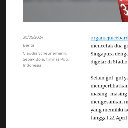
Posted
30/05/2024
organicjuicebar
on
Categories
Berita
mencetak dua go
Tags
Claudia Scheunemann
,
Singapura denga
Sepak Bola
,
Timnas Putri
digelar di Stadi
Indonesia
Selain gol-gol y
memperlihatkan 
masing-masing d
mengesankan me
yang memiliki k
tanggal 24 April