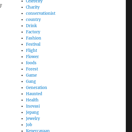
Celebrity
F
Charity
conservationist
country
Drink
Factory
Fashion
Festival
Flight
Flower
foods
Forest
Game
Gang
Generation
Haunted
Health
Inovasi
Jepang
Jewelry
Job
Kepercayaan