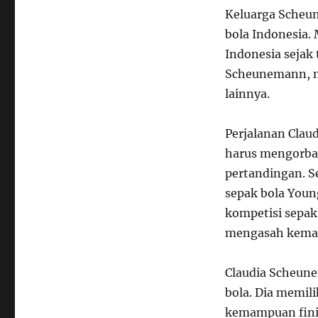
Keluarga Scheu
bola Indonesia. 
Indonesia sejak
Scheunemann, ma
lainnya.
Perjalanan Clau
harus mengorban
pertandingan. S
sepak bola Young
kompetisi sepak 
mengasah kemamp
Claudia Scheune
bola. Dia memili
kemampuan finis