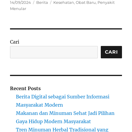
Posted
Categories
Tags
14/09/2024
Berita
Kesehatan
,
Obat Baru
,
Penyakit
on
Menular
Cari
CARI
Recent Posts
Berita Digital sebagai Sumber Informasi
Masyarakat Modern
Makanan dan Minuman Sehat Jadi Pilihan
Gaya Hidup Modern Masyarakat
Tren Minuman Herbal Tradisional yang