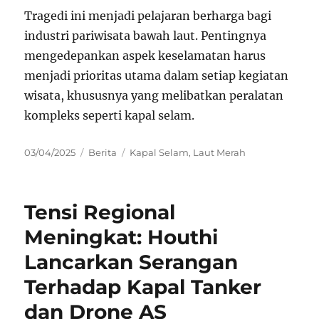
Tragedi ini menjadi pelajaran berharga bagi
industri pariwisata bawah laut. Pentingnya
mengedepankan aspek keselamatan harus
menjadi prioritas utama dalam setiap kegiatan
wisata, khususnya yang melibatkan peralatan
kompleks seperti kapal selam.
Posted
Categories
Tags
03/04/2025
Berita
Kapal Selam
,
Laut Merah
on
Tensi Regional
Meningkat: Houthi
Lancarkan Serangan
Terhadap Kapal Tanker
dan Drone AS