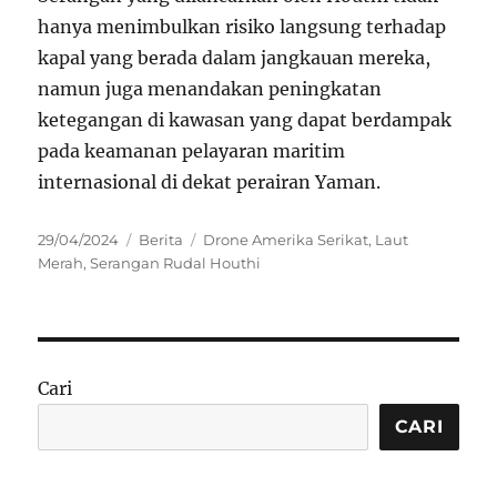
hanya menimbulkan risiko langsung terhadap
kapal yang berada dalam jangkauan mereka,
namun juga menandakan peningkatan
ketegangan di kawasan yang dapat berdampak
pada keamanan pelayaran maritim
internasional di dekat perairan Yaman.
Posted
Categories
Tags
29/04/2024
Berita
Drone Amerika Serikat
,
Laut
on
Merah
,
Serangan Rudal Houthi
Cari
CARI