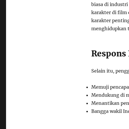
biasa di industr
karakter di fil
karakter pentin
menghidupkan to
Respons 
Selain itu, pen
Memuji pencap
Mendukung di me
Menantikan pen
Bangga wakil In