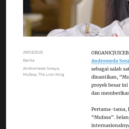
Posted
29/03/2025
ORGANICJUICEBA
on
Categories
Berita
Andromeda Sor
Tags
Andromeda Soraya
,
sebagai salah sa
Mufasa
,
The Lion King
dinantikan, “Mu
proyek besar in
dan memberikan 
Pertama-tama, 
“Mufasa”. Selanj
internasionalny