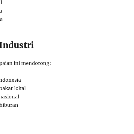
l
a
ia
Industri
paian ini mendorong:
ndonesia
akat lokal
nasional
 hiburan