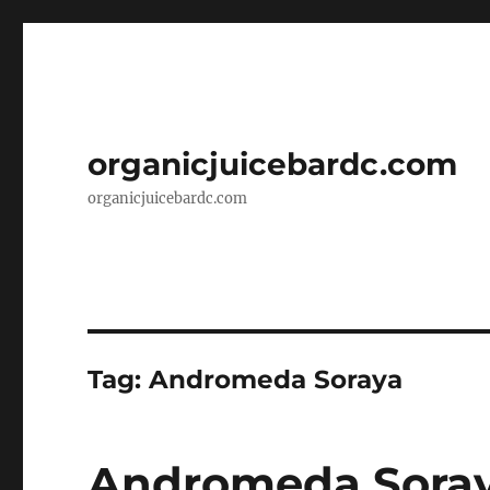
organicjuicebardc.com
organicjuicebardc.com
Tag:
Andromeda Soraya
Andromeda Soray