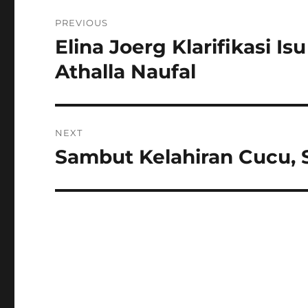
Navigasi
PREVIOUS
pos
Elina Joerg Klarifikasi 
Previous
post:
Athalla Naufal
NEXT
Sambut Kelahiran Cucu,
Next
post: