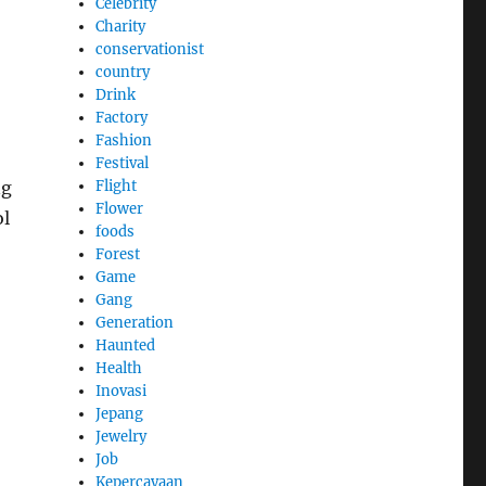
Celebrity
Charity
conservationist
country
Drink
Factory
Fashion
Festival
ng
Flight
Flower
ol
foods
Forest
Game
Gang
Generation
Haunted
Health
Inovasi
Jepang
Jewelry
Job
Kepercayaan