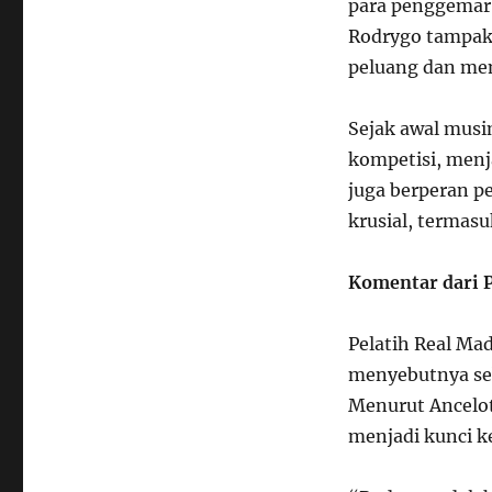
para penggemar 
Rodrygo tampak 
peluang dan me
Sejak awal musim
kompetisi, menja
juga berperan p
krusial, termasu
Komentar dari P
Pelatih Real Ma
menyebutnya seba
Menurut Ancelott
menjadi kunci k