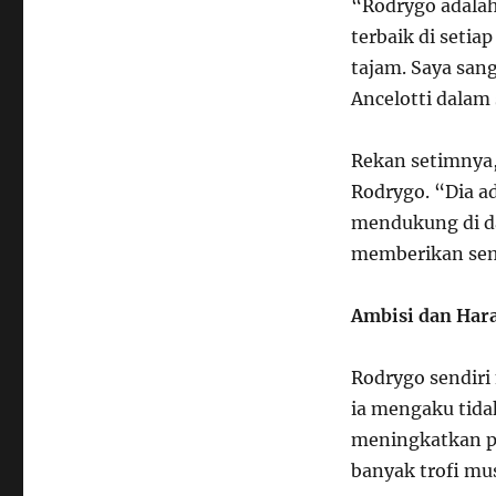
“Rodrygo adalah
terbaik di setia
tajam. Saya san
Ancelotti dalam 
Rekan setimnya,
Rodrygo. “Dia a
mendukung di da
memberikan sem
Ambisi dan Har
Rodrygo sendiri
ia mengaku tidak
meningkatkan p
banyak trofi mus