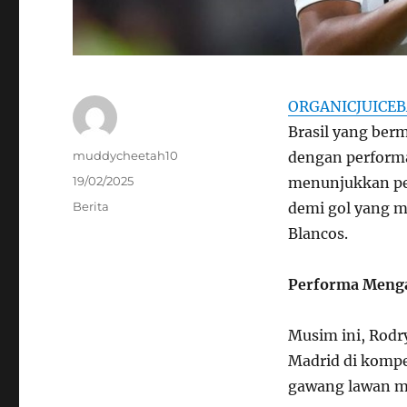
ORGANICJUICE
Brasil yang ber
Author
muddycheetah10
dengan performa
Posted
19/02/2025
menunjukkan pe
on
Categories
Berita
demi gol yang m
Blancos.
Performa Meng
Musim ini, Rodr
Madrid di kompe
gawang lawan me