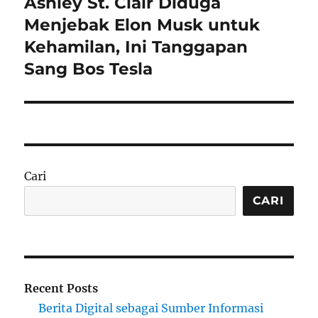
Ashley St. Clair Diduga
Next
post:
Menjebak Elon Musk untuk
Kehamilan, Ini Tanggapan
Sang Bos Tesla
Cari
CARI
Recent Posts
Berita Digital sebagai Sumber Informasi