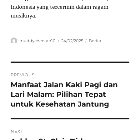
Indonesia yang tercermin dalam ragam
musiknya.
Author
Posted
Categories
muddycheetah10
24/02/2025
Berita
on
Navigasi
PREVIOUS
pos
Manfaat Jalan Kaki Pagi dan
Previous
post:
Lari Malam: Pilihan Tepat
untuk Kesehatan Jantung
NEXT