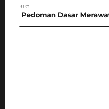
NEXT
Pedoman Dasar Merawat
Next
post: