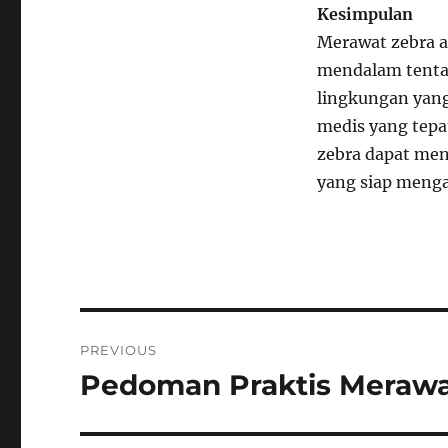
Kesimpulan
Merawat zebra 
mendalam tenta
lingkungan yang
medis yang tepa
zebra dapat me
yang siap menga
Navigasi
PREVIOUS
pos
Pedoman Praktis Merawa
Previous
post: