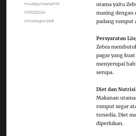
Author
muddycheetah10
utama yaitu Zeb
Posted
10/02/2024
masing dengan ci
on
Categories
Uncategorized
padang rumput A
Persyaratan Li
Zebra membutuhk
pagar yang kuat
menyerupai habi
serupa.
Diet dan Nutrisi
Makanan utama z
rumput segar ata
tersedia. Diet m
diperlukan.