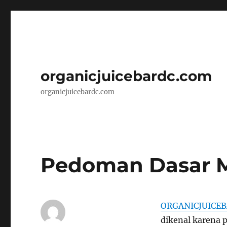
organicjuicebardc.com
organicjuicebardc.com
Pedoman Dasar M
ORGANICJUICE
dikenal karena p