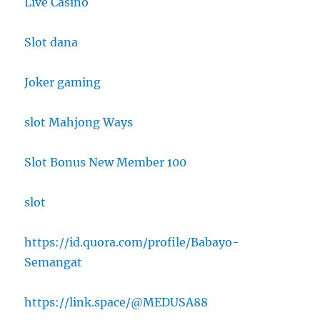
Live Casino
Slot dana
Joker gaming
slot Mahjong Ways
Slot Bonus New Member 100
slot
https://id.quora.com/profile/Babayo-
Semangat
https://link.space/@MEDUSA88