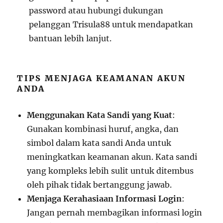
password atau hubungi dukungan
pelanggan Trisula88 untuk mendapatkan
bantuan lebih lanjut.
TIPS MENJAGA KEAMANAN AKUN
ANDA
Menggunakan Kata Sandi yang Kuat
:
Gunakan kombinasi huruf, angka, dan
simbol dalam kata sandi Anda untuk
meningkatkan keamanan akun. Kata sandi
yang kompleks lebih sulit untuk ditembus
oleh pihak tidak bertanggung jawab.
Menjaga Kerahasiaan Informasi Login
:
Jangan pernah membagikan informasi login