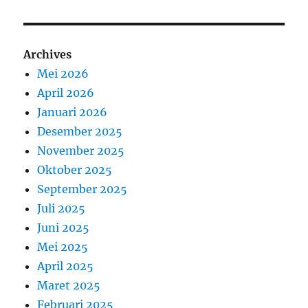
Archives
Mei 2026
April 2026
Januari 2026
Desember 2025
November 2025
Oktober 2025
September 2025
Juli 2025
Juni 2025
Mei 2025
April 2025
Maret 2025
Februari 2025