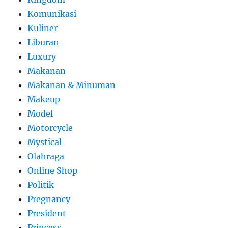
Komunikasi
Kuliner
Liburan
Luxury
Makanan
Makanan & Minuman
Makeup
Model
Motorcycle
Mystical
Olahraga
Online Shop
Politik
Pregnancy
President
Princess