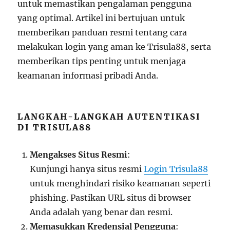
untuk memastikan pengalaman pengguna
yang optimal. Artikel ini bertujuan untuk
memberikan panduan resmi tentang cara
melakukan login yang aman ke Trisula88, serta
memberikan tips penting untuk menjaga
keamanan informasi pribadi Anda.
LANGKAH-LANGKAH AUTENTIKASI
DI TRISULA88
Mengakses Situs Resmi
:
Kunjungi hanya situs resmi
Login Trisula88
untuk menghindari risiko keamanan seperti
phishing. Pastikan URL situs di browser
Anda adalah yang benar dan resmi.
Memasukkan Kredensial Pengguna
: