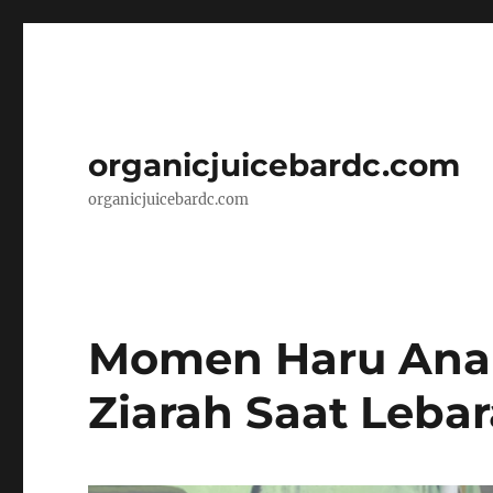
organicjuicebardc.com
organicjuicebardc.com
Momen Haru Anak
Ziarah Saat Leba