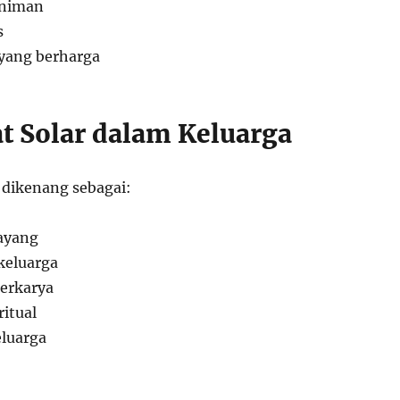
eniman
s
 yang berharga
t Solar dalam Keluarga
 dikenang sebagai:
ayang
keluarga
erkarya
itual
luarga