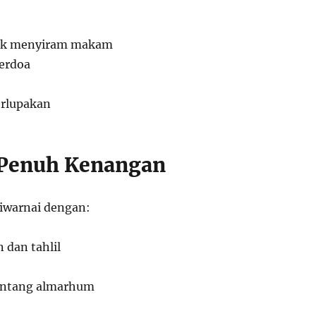
tuk menyiram makam
erdoa
erlupakan
 Penuh Kenangan
iwarnai dengan:
 dan tahlil
tentang almarhum