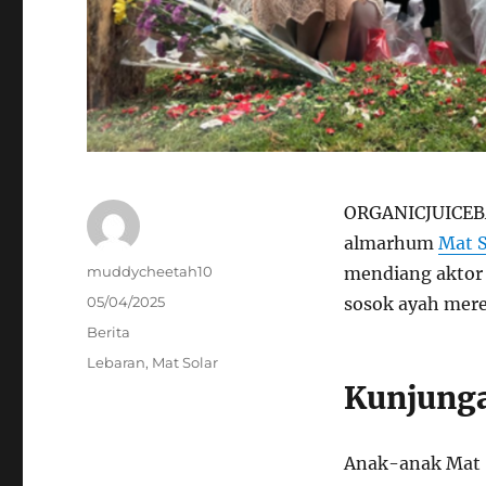
ORGANICJUICEBA
almarhum
Mat S
Author
muddycheetah10
mendiang aktor 
Posted
05/04/2025
sosok ayah mere
on
Categories
Berita
Tags
Lebaran
,
Mat Solar
Kunjung
Anak-anak Mat