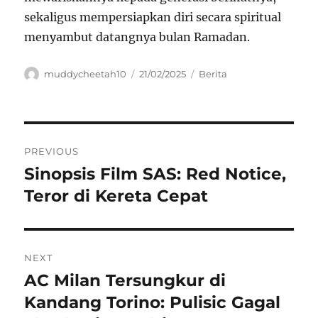
sekaligus mempersiapkan diri secara spiritual
menyambut datangnya bulan Ramadan.
Author
Posted
Categories
muddycheetah10
21/02/2025
Berita
on
Navigasi
PREVIOUS
pos
Sinopsis Film SAS: Red Notice,
Previous
post:
Teror di Kereta Cepat
NEXT
AC Milan Tersungkur di
Next
post:
Kandang Torino: Pulisic Gagal