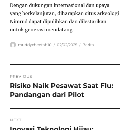
Dengan dukungan internasional dan upaya
yang berkelanjutan, diharapkan situs arkeologi
Nimrud dapat dipulihkan dan dilestarikan
untuk generasi mendatang.
Author
Posted
Categories
muddycheetah10
02/02/2025
Berita
on
Navigasi
PREVIOUS
pos
Risiko Naik Pesawat Saat Flu:
Previous
post:
Pandangan dari Pilot
NEXT
Inovasi Teknologi Hijau:
Next