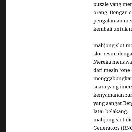
puzzle yang men
orang. Dengan s
pengalaman men
kembali untuk m
mahjong slot me
slot resmi deng
Mereka menawarka
dari mesin ‘one
menggabungkan 
suara yang imers
kenyamanan ruma
yang sangat Ber
latar belakang.
mahjong slot d
Generators (RNG