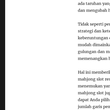
ada taruhan yan
dan mengubah 
Tidak seperti 
strategi dan ke
keberuntungan 
mudah dimainka
gulungan dan m
memenangkan h
Hal ini memberi
mahjong slot re
menemukan yang 
mahjong slot j
dapat Anda pili
jumlah garis pe