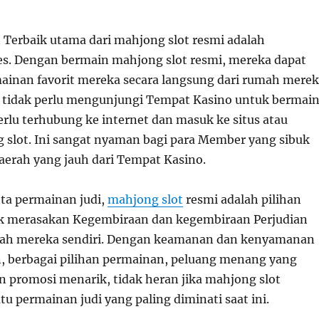
t Terbaik utama dari mahjong slot resmi adalah
s. Dengan bermain mahjong slot resmi, mereka dapat
inan favorit mereka secara langsung dari rumah mere
 tidak perlu mengunjungi Tempat Kasino untuk bermain
rlu terhubung ke internet dan masuk ke situs atau
g slot. Ini sangat nyaman bagi para Member yang sibuk
daerah yang jauh dari Tempat Kasino.
nta permainan judi,
mahjong slot
resmi adalah pilihan
uk merasakan Kegembiraan dan kegembiraan Perjudian
mah mereka sendiri. Dengan keamanan dan kenyamanan
, berbagai pilihan permainan, peluang menang yang
an promosi menarik, tidak heran jika mahjong slot
tu permainan judi yang paling diminati saat ini.