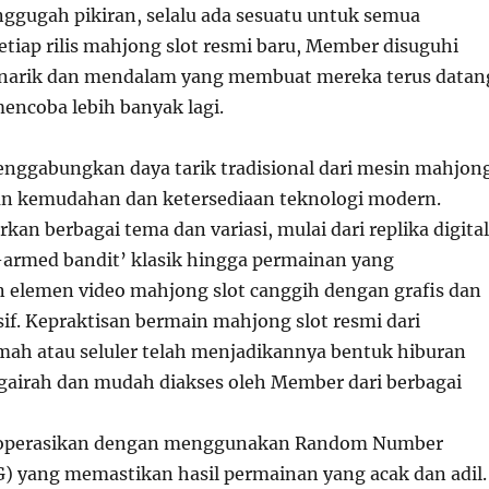
ggugah pikiran, selalu ada sesuatu untuk semua
etiap rilis mahjong slot resmi baru, Member disuguhi
arik dan mendalam yang membuat mereka terus datan
encoba lebih banyak lagi.
nggabungkan daya tarik tradisional dari mesin mahjon
an kemudahan dan ketersediaan teknologi modern.
n berbagai tema dan variasi, mulai dari replika digital
-armed bandit’ klasik hingga permainan yang
elemen video mahjong slot canggih dengan grafis dan
if. Kepraktisan bermain mahjong slot resmi dari
h atau seluler telah menjadikannya bentuk hiburan
gairah dan mudah diakses oleh Member dari berbagai
ioperasikan dengan menggunakan Random Number
) yang memastikan hasil permainan yang acak dan adil.