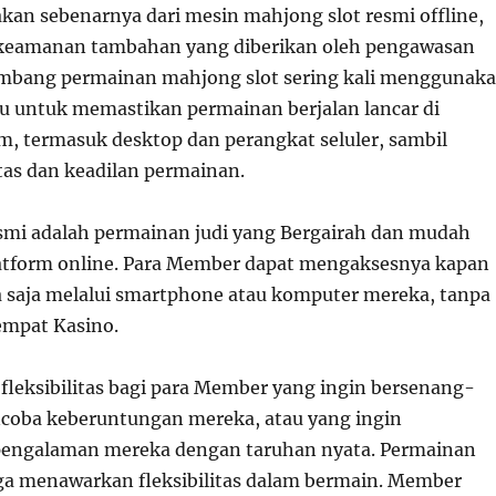
akan sebenarnya dari mesin mahjong slot resmi offline,
eamanan tambahan yang diberikan oleh pengawasan
embang permainan mahjong slot sering kali menggunak
ru untuk memastikan permainan berjalan lancar di
rm, termasuk desktop dan perangkat seluler, sambil
tas dan keadilan permainan.
smi adalah permainan judi yang Bergairah dan mudah
atform online. Para Member dapat mengaksesnya kapan
a saja melalui smartphone atau komputer mereka, tanpa
Tempat Kasino.
fleksibilitas bagi para Member yang ingin bersenang-
coba keberuntungan mereka, atau yang ingin
engalaman mereka dengan taruhan nyata. Permainan
ga menawarkan fleksibilitas dalam bermain. Member