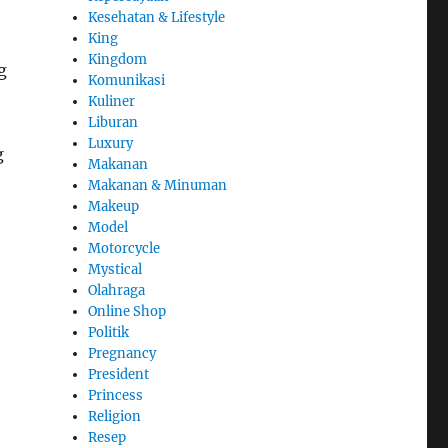
Kesehatan & Lifestyle
King
Kingdom
g
Komunikasi
Kuliner
Liburan
Luxury
g
Makanan
Makanan & Minuman
Makeup
Model
Motorcycle
Mystical
Olahraga
Online Shop
Politik
Pregnancy
President
Princess
Religion
Resep