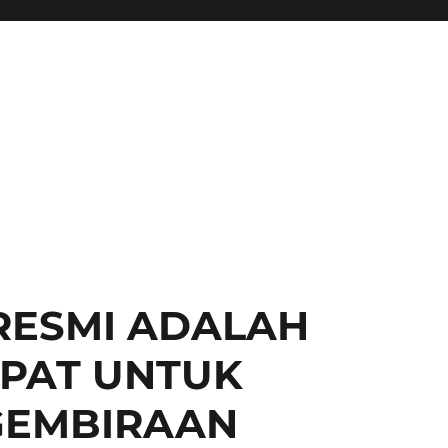
RESMI ADALAH
EPAT UNTUK
GEMBIRAAN