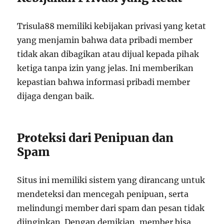
Trisula88 memiliki kebijakan privasi yang ketat
yang menjamin bahwa data pribadi member
tidak akan dibagikan atau dijual kepada pihak
ketiga tanpa izin yang jelas. Ini memberikan
kepastian bahwa informasi pribadi member
dijaga dengan baik.
Proteksi dari Penipuan dan
Spam
Situs ini memiliki sistem yang dirancang untuk
mendeteksi dan mencegah penipuan, serta
melindungi member dari spam dan pesan tidak
diinginkan. Dengan demikian, member bisa