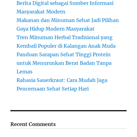
Berita Digital sebagai Sumber Informasi
Masyarakat Modern
Makanan dan Minuman Sehat Jadi Pilihan
Gaya Hidup Modern Masyarakat
Tren Minuman Herbal Tradisional yang
Kembali Populer di Kalangan Anak Muda
Panduan Sarapan Sehat Tinggi Protein
untuk Menurunkan Berat Badan Tanpa
Lemas
Rahasia Sauerkraut: Cara Mudah Jaga
Pencernaan Sehat Setiap Hari
Recent Comments