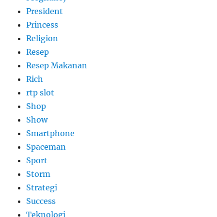
President
Princess
Religion
Resep
Resep Makanan
Rich
rtp slot
Shop
Show
Smartphone
Spaceman
Sport
Storm
Strategi
Success
Teknologi