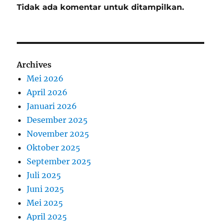
Tidak ada komentar untuk ditampilkan.
Archives
Mei 2026
April 2026
Januari 2026
Desember 2025
November 2025
Oktober 2025
September 2025
Juli 2025
Juni 2025
Mei 2025
April 2025