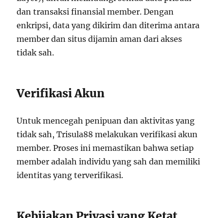
dan transaksi finansial member. Dengan
enkripsi, data yang dikirim dan diterima antara
member dan situs dijamin aman dari akses
tidak sah.
Verifikasi Akun
Untuk mencegah penipuan dan aktivitas yang
tidak sah, Trisula88 melakukan verifikasi akun
member. Proses ini memastikan bahwa setiap
member adalah individu yang sah dan memiliki
identitas yang terverifikasi.
Kebijakan Privasi yang Ketat