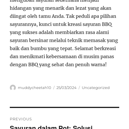
mengubah sayuran sederhana menjadi
hidangan yang menarik dan lezat yang akan
diingat oleh tamu Anda. Tak peduli apa pilihan
sayurannya, kunci untuk kreasi sayuran BBQ
yang sukses adalah membiarkan rasa alami
sayuran bersinar melalui teknik memasak yang
baik dan bumbu yang tepat. Selamat berkreasi
dan menikmati kebersamaan di musim panas
dengan BBQ yang sehat dan penuh warna!
Author
Posted
Categories
muddycheetah10
25/03/2024
Uncategorized
on
Navigasi
PREVIOUS
pos
Sayuran dalam Pot: Solusi
Previous