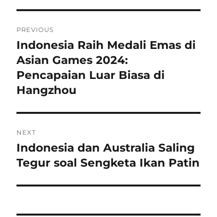
Navigasi
PREVIOUS
pos
Indonesia Raih Medali Emas di
Previous
post:
Asian Games 2024:
Pencapaian Luar Biasa di
Hangzhou
NEXT
Indonesia dan Australia Saling
Next
post:
Tegur soal Sengketa Ikan Patin