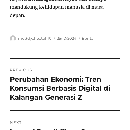
mendukung kehidupan manusia di masa
depan.
Author
Posted
Categories
muddycheetah10
25/10/2024
Berita
on
Navigasi
PREVIOUS
pos
Perubahan Ekonomi: Tren
Previous
post:
Konsumsi Berbasis Digital di
Kalangan Generasi Z
NEXT