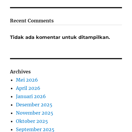
Recent Comments
Tidak ada komentar untuk ditampilkan.
Archives
Mei 2026
April 2026
Januari 2026
Desember 2025
November 2025
Oktober 2025
September 2025