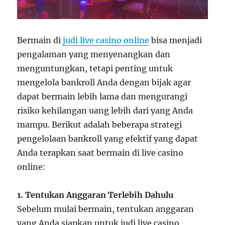
Bermain di
judi live casino online
bisa menjadi
pengalaman yang menyenangkan dan
menguntungkan, tetapi penting untuk
mengelola bankroll Anda dengan bijak agar
dapat bermain lebih lama dan mengurangi
risiko kehilangan uang lebih dari yang Anda
mampu. Berikut adalah beberapa strategi
pengelolaan bankroll yang efektif yang dapat
Anda terapkan saat bermain di live casino
online:
1. Tentukan Anggaran Terlebih Dahulu
Sebelum mulai bermain, tentukan anggaran
yang Anda siapkan untuk judi live casino.