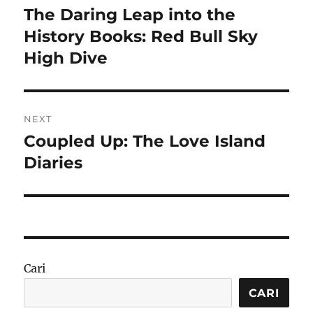
pos
The Daring Leap into the
Previous
post:
History Books: Red Bull Sky
High Dive
NEXT
Coupled Up: The Love Island
Next
post:
Diaries
Cari
CARI