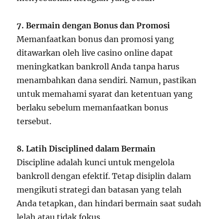
7. Bermain dengan Bonus dan Promosi
Memanfaatkan bonus dan promosi yang
ditawarkan oleh live casino online dapat
meningkatkan bankroll Anda tanpa harus
menambahkan dana sendiri. Namun, pastikan
untuk memahami syarat dan ketentuan yang
berlaku sebelum memanfaatkan bonus
tersebut.
8. Latih Disciplined dalam Bermain
Discipline adalah kunci untuk mengelola
bankroll dengan efektif. Tetap disiplin dalam
mengikuti strategi dan batasan yang telah
Anda tetapkan, dan hindari bermain saat sudah
lelah atau tidak fokus.