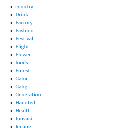
country
Drink
Factory
Fashion
Festival
Flight
Flower
foods
Forest
Game
Gang
Generation
Haunted
Health
Inovasi
Jepang