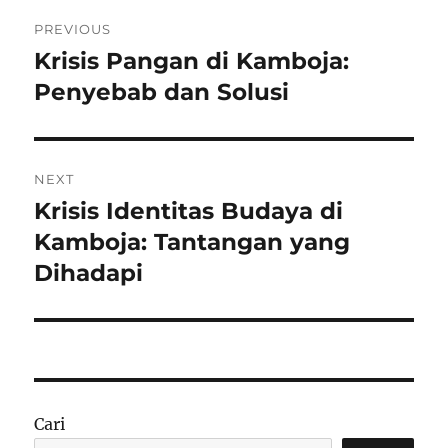
Navigasi
PREVIOUS
pos
Krisis Pangan di Kamboja:
Previous
post:
Penyebab dan Solusi
NEXT
Krisis Identitas Budaya di
Next
post:
Kamboja: Tantangan yang
Dihadapi
Cari