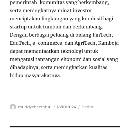
pemerintah, komunitas yang berkembang,
serta meningkatnya minat investor
menciptakan lingkungan yang kondusif bagi
startup untuk tumbuh dan berkembang.
Dengan berbagai peluang di bidang FinTech,
EduTech, e-commerce, dan AgriTech, Kamboja
dapat memanfaatkan teknologi untuk
mengatasi tantangan ekonomi dan sosial yang
dihadapinya, serta meningkatkan kualitas
hidup masyarakatnya.
Author
Posted
Categories
muddycheetah10
18/10/2024
Berita
on