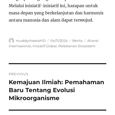
Melalui inisiatif-inisiatif ini, harapan untuk
masa depan yang berkelanjutan dan harmonis
antara manusia dan alam dapat terwujud.
Author
Posted
Categories
Tags
muddycheetah10
04/11/2024
Berita
Aliansi
on
Internasional
,
Inisiatif Global
,
Pelestarian Ekosistem
Navigasi
PREVIOUS
pos
Kemajuan Ilmiah: Pemahaman
Previous
post:
Baru Tentang Evolusi
Mikroorganisme