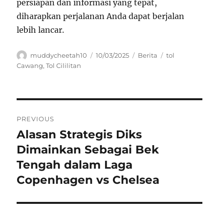
persiapan dan informasi yang tepat,
diharapkan perjalanan Anda dapat berjalan
lebih lancar.
Author
Posted
Categories
Tags
muddycheetah10
10/03/2025
Berita
tol
on
Cawang
,
Tol Cililitan
Navigasi
PREVIOUS
pos
Alasan Strategis Diks
Previous
post:
Dimainkan Sebagai Bek
Tengah dalam Laga
Copenhagen vs Chelsea