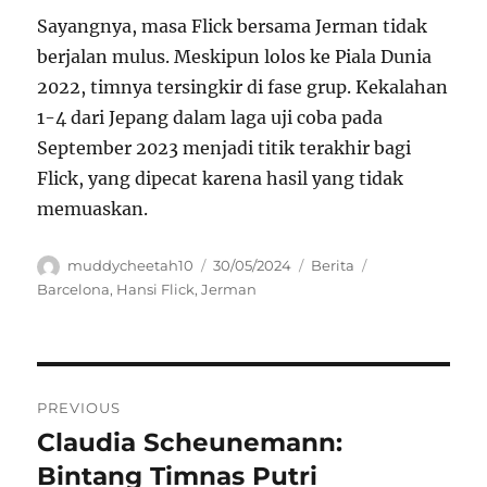
Sayangnya, masa Flick bersama Jerman tidak
berjalan mulus. Meskipun lolos ke Piala Dunia
2022, timnya tersingkir di fase grup. Kekalahan
1-4 dari Jepang dalam laga uji coba pada
September 2023 menjadi titik terakhir bagi
Flick, yang dipecat karena hasil yang tidak
memuaskan.
Author
Posted
Categories
Tags
muddycheetah10
30/05/2024
Berita
on
Barcelona
,
Hansi Flick
,
Jerman
Navigasi
PREVIOUS
pos
Claudia Scheunemann:
Previous
post:
Bintang Timnas Putri