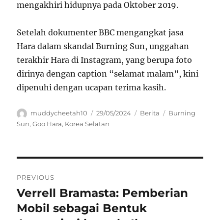
mengakhiri hidupnya pada Oktober 2019.
Setelah dokumenter BBC mengangkat jasa
Hara dalam skandal Burning Sun, unggahan
terakhir Hara di Instagram, yang berupa foto
dirinya dengan caption “selamat malam”, kini
dipenuhi dengan ucapan terima kasih.
Author
Posted
Categories
Tags
muddycheetah10
29/05/2024
Berita
Burning
on
Sun
,
Goo Hara
,
Korea Selatan
Navigasi
PREVIOUS
pos
Verrell Bramasta: Pemberian
Previous
post:
Mobil sebagai Bentuk