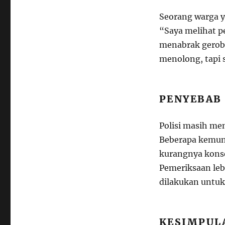
Seorang warga y
“Saya melihat p
menabrak geroba
menolong, tapi 
PENYEBAB
Polisi masih men
Beberapa kemung
kurangnya konsen
Pemeriksaan leb
dilakukan untu
KESIMPUL