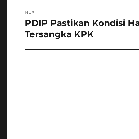
NEXT
PDIP Pastikan Kondisi Ha
Next
post:
Tersangka KPK