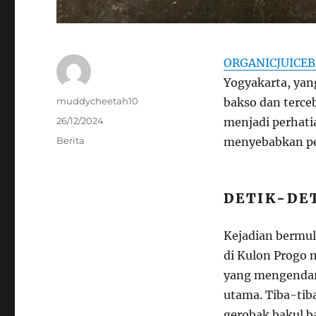
ORGANICJUICE
Yogyakarta, ya
Author
muddycheetah10
bakso dan terceb
Posted
26/12/2024
menjadi perhatia
on
Categories
Berita
menyebabkan pe
DETIK-DET
Kejadian bermula
di Kulon Progo 
yang mengendara
utama. Tiba-tib
gerobak bakul ba