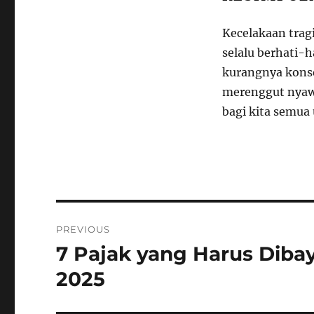
Kecelakaan trag
selalu berhati-h
kurangnya konse
merenggut nyawa
bagi kita semua
Navigasi
PREVIOUS
pos
7 Pajak yang Harus Diba
Previous
post:
2025