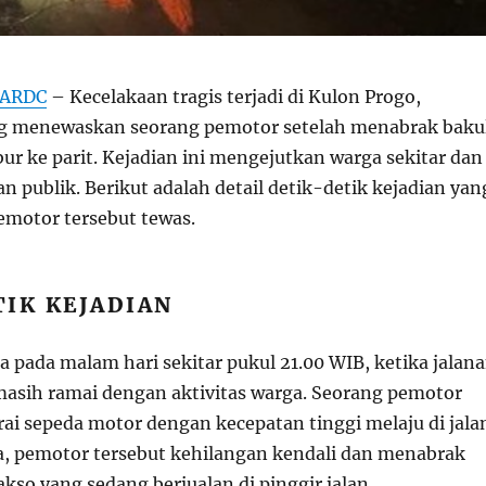
BARDC
– Kecelakaan tragis terjadi di Kulon Progo,
ng menewaskan seorang pemotor setelah menabrak baku
ur ke parit. Kejadian ini mengejutkan warga sekitar dan
n publik. Berikut adalah detail detik-detik kejadian yan
motor tersebut tewas.
IK KEJADIAN
 pada malam hari sekitar pukul 21.00 WIB, ketika jalan
masih ramai dengan aktivitas warga. Seorang pemotor
i sepeda motor dengan kecepatan tinggi melaju di jala
a, pemotor tersebut kehilangan kendali dan menabrak
kso yang sedang berjualan di pinggir jalan.