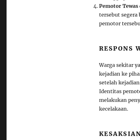
Pemotor Tewas d
tersebut segera
pemotor tersebu
RESPONS 
Warga sekitar y
kejadian ke piha
setelah kejadia
Identitas pemoto
melakukan peny
kecelakaan.
KESAKSIA