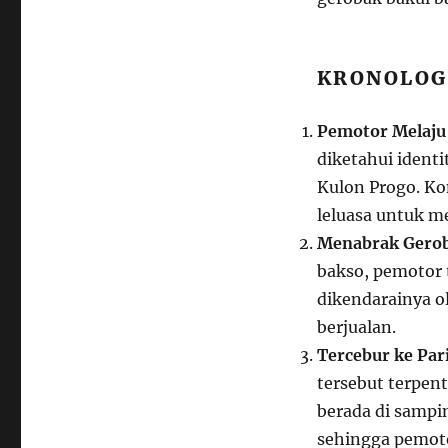
KRONOLOG
Pemotor Melaju
diketahui identi
Kulon Progo. Ko
leluasa untuk 
Menabrak Gerob
bakso, pemotor 
dikendarainya o
berjualan.
Tercebur ke Par
tersebut terpent
berada di sampin
sehingga pemoto