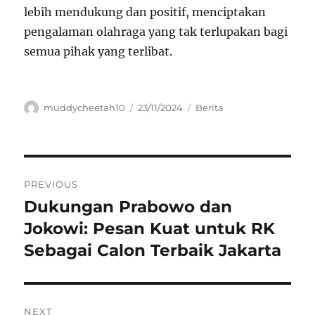
lebih mendukung dan positif, menciptakan
pengalaman olahraga yang tak terlupakan bagi
semua pihak yang terlibat.
Author
Posted
Categories
muddycheetah10
23/11/2024
Berita
on
Navigasi
PREVIOUS
pos
Dukungan Prabowo dan
Previous
post:
Jokowi: Pesan Kuat untuk RK
Sebagai Calon Terbaik Jakarta
NEXT