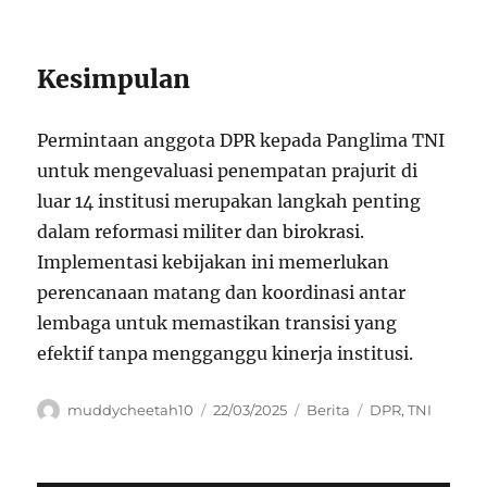
Kesimpulan
Permintaan anggota DPR kepada Panglima TNI
untuk mengevaluasi penempatan prajurit di
luar 14 institusi merupakan langkah penting
dalam reformasi militer dan birokrasi.
Implementasi kebijakan ini memerlukan
perencanaan matang dan koordinasi antar
lembaga untuk memastikan transisi yang
efektif tanpa mengganggu kinerja institusi.
Author
Posted
Categories
Tags
muddycheetah10
22/03/2025
Berita
DPR
,
TNI
on