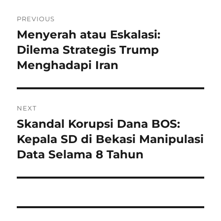
Navigasi
PREVIOUS
pos
Menyerah atau Eskalasi:
Previous
post:
Dilema Strategis Trump
Menghadapi Iran
NEXT
Skandal Korupsi Dana BOS:
Next
post:
Kepala SD di Bekasi Manipulasi
Data Selama 8 Tahun