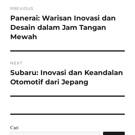
Navigasi
PREVIOUS
pos
Panerai: Warisan Inovasi dan
Previous
post:
Desain dalam Jam Tangan
Mewah
NEXT
Subaru: Inovasi dan Keandalan
Next
post:
Otomotif dari Jepang
Cari