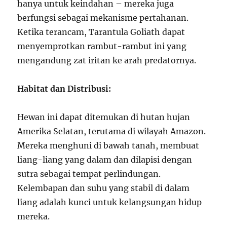
hanya untuk keindahan – mereka juga
berfungsi sebagai mekanisme pertahanan.
Ketika terancam, Tarantula Goliath dapat
menyemprotkan rambut-rambut ini yang
mengandung zat iritan ke arah predatornya.
Habitat dan Distribusi:
Hewan ini dapat ditemukan di hutan hujan
Amerika Selatan, terutama di wilayah Amazon.
Mereka menghuni di bawah tanah, membuat
liang-liang yang dalam dan dilapisi dengan
sutra sebagai tempat perlindungan.
Kelembapan dan suhu yang stabil di dalam
liang adalah kunci untuk kelangsungan hidup
mereka.