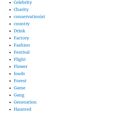
Celebrity
Charity
conservationist
country
Drink
Factory
Fashion
Festival
Flight
Flower
foods
Forest
Game
Gang
Generation
Haunted