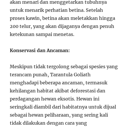
akan menari dan menggetarkan tubuhnya
untuk menarik perhatian betina. Setelah
proses kawin, betina akan meletakkan hingga
200 telur, yang akan dijaganya dengan penuh
ketekunan sampai menetas.
Konservasi dan Ancaman:
Meskipun tidak tergolong sebagai spesies yang
terancam punah, Tarantula Goliath
menghadapi beberapa ancaman, termasuk
kehilangan habitat akibat deforestasi dan
perdagangan hewan eksotis. Hewan ini
seringkali diambil dari habitatnya untuk dijual
sebagai hewan peliharaan, yang sering kali
tidak dilakukan dengan cara yang