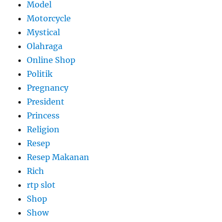
Model
Motorcycle
Mystical
Olahraga
Online Shop
Politik
Pregnancy
President
Princess
Religion
Resep
Resep Makanan
Rich
rtp slot
Shop
Show