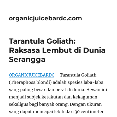
organicjuicebardc.com
Tarantula Goliath:
Raksasa Lembut di Dunia
Serangga
ORGANICJUICEBARDC
– Tarantula Goliath
(Theraphosa blondi) adalah spesies laba-laba
yang paling besar dan berat di dunia. Hewan ini
menjadi subjek ketakutan dan kekaguman
sekaligus bagi banyak orang. Dengan ukuran
yang dapat mencapai lebih dari 30 centimeter