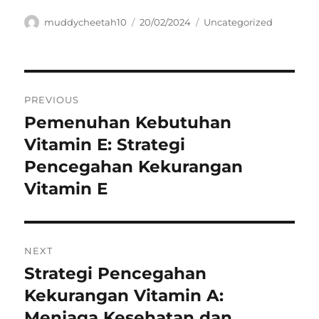
Author
Posted
Categories
muddycheetah10
20/02/2024
Uncategorized
on
Navigasi
PREVIOUS
pos
Pemenuhan Kebutuhan
Previous
post:
Vitamin E: Strategi
Pencegahan Kekurangan
Vitamin E
NEXT
Strategi Pencegahan
Next
post:
Kekurangan Vitamin A:
Menjaga Kesehatan dan