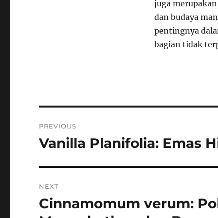
juga merupakan 
dan budaya manu
pentingnya dalam
bagian tidak ter
Navigasi
PREVIOUS
pos
Vanilla Planifolia: Emas
Previous
post:
NEXT
Cinnamomum verum: Poh
Next
post: