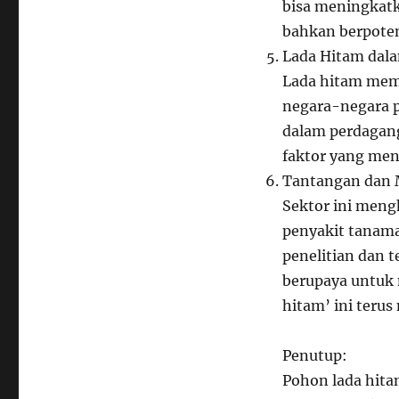
bisa meningkatk
bahkan berpoten
Lada Hitam dal
Lada hitam memi
negara-negara p
dalam perdagang
faktor yang men
Tantangan dan 
Sektor ini meng
penyakit tanam
penelitian dan t
berupaya untuk
hitam’ ini teru
Penutup:
Pohon lada hita