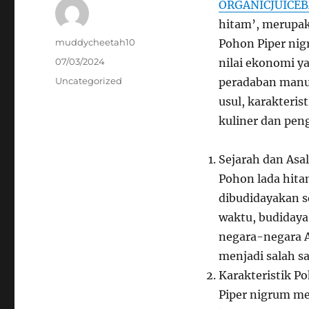
ORGANICJUICE
hitam’, merupaka
Author
muddycheetah10
Pohon Piper nig
Posted
07/03/2024
nilai ekonomi y
on
Categories
Uncategorized
peradaban manus
usul, karakteris
kuliner dan pen
Sejarah dan Asa
Pohon lada hitam
dibudidayakan se
waktu, budidaya 
negara-negara A
menjadi salah sa
Karakteristik P
Piper nigrum m