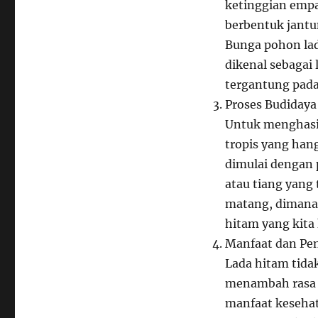
ketinggian empa
berbentuk jantu
Bunga pohon la
dikenal sebagai 
tergantung pad
Proses Budidaya
Untuk menghasil
tropis yang han
dimulai dengan 
atau tiang yang 
matang, dimana 
hitam yang kita 
Manfaat dan Pe
Lada hitam tida
menambah rasa p
manfaat kesehat