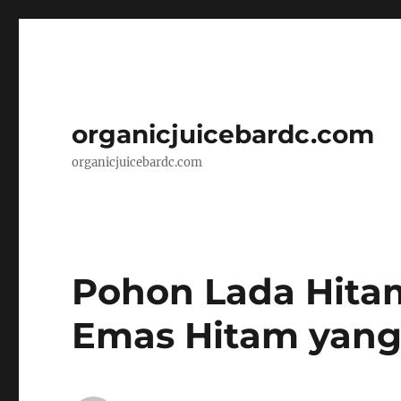
organicjuicebardc.com
organicjuicebardc.com
Pohon Lada Hitam
Emas Hitam yan