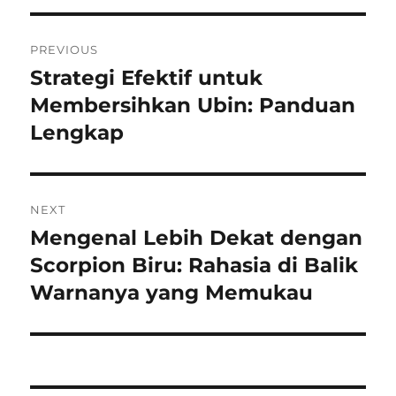
Navigasi
PREVIOUS
pos
Strategi Efektif untuk
Previous
post:
Membersihkan Ubin: Panduan
Lengkap
NEXT
Mengenal Lebih Dekat dengan
Next
post:
Scorpion Biru: Rahasia di Balik
Warnanya yang Memukau