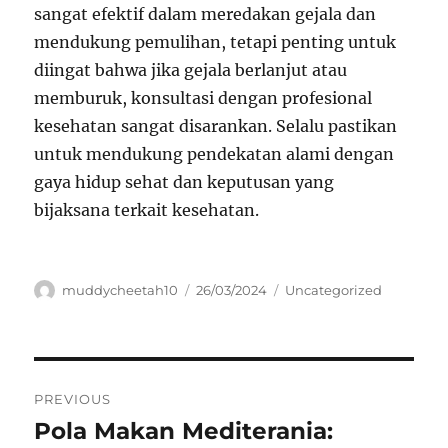
sangat efektif dalam meredakan gejala dan
mendukung pemulihan, tetapi penting untuk
diingat bahwa jika gejala berlanjut atau
memburuk, konsultasi dengan profesional
kesehatan sangat disarankan. Selalu pastikan
untuk mendukung pendekatan alami dengan
gaya hidup sehat dan keputusan yang
bijaksana terkait kesehatan.
Author
Posted
Categories
muddycheetah10
26/03/2024
Uncategorized
on
Navigasi
PREVIOUS
pos
Pola Makan Mediterania:
Previous